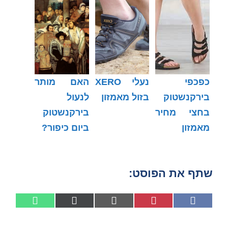
כפכפי
נעלי XERO
האם מותר
בירקנשטוק
בזול מאמזון
לנעול
בחצי מחיר
בירקנשטוק
מאמזון
ביום כיפור?
שתף את הפוסט:
Share
Share
Share
Share
Share
W
X
E
P
F
on
on
on
on
on
h
(
m
i
a
a
T
a
n
c