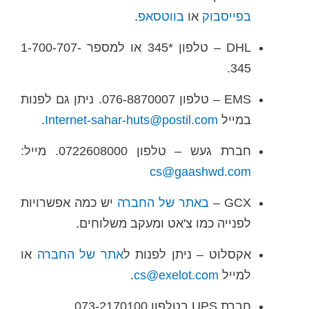
בפייסבוק
או
בווטסאפ
.
DHL – טלפון *345 או למספר 1-700-707-
345.
EMS – טלפון 076-8870007. ניתן גם לפנות
במייל
Internet-sahar-huts@postil.com
.
חברת געש – טלפון 0722608000. מייל:
cs@gaashwd.com
GCX –
באתר של החברה
יש כמה אפשרויות
לפנייה כמו צ'אט ומעקב משלוחים.
אקסלוט – ניתן לפנות ל
אתר של החברה
או
למייל
cs@exelot.com
.
חברת UPS בטלפון 073-2170100.