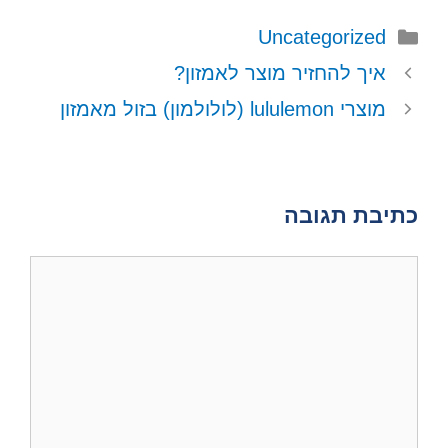
t
w
i
t
e
קטגוריות
s
i
l
e
b
Uncategorized
A
t
r
o
איך להחזיר מוצר לאמזון?
p
t
e
o
p
e
s
k
מוצרי lululemon (לולולמון) בזול מאמזון
r
t
)
כתיבת תגובה
תגובה